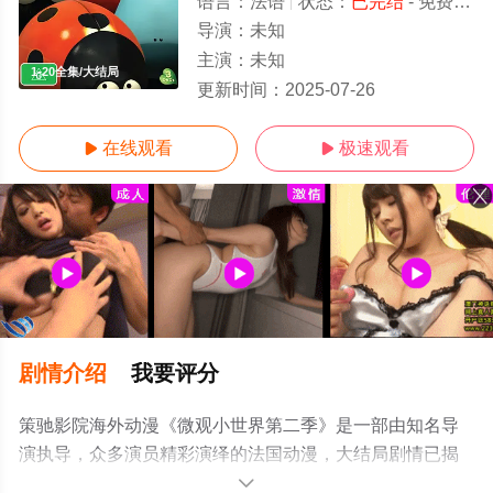
语言：
法语
状态：
已完结
- 免费在线观看
导演：
未知
主演：
未知
1-20全集/大结局
更新时间：
2025-07-26
在线观看
极速观看


剧情介绍
我要评分
策驰影院海外动漫《微观小世界第二季》是一部由知名导
演执导，众多演员精彩演绎的法国动漫，大结局剧情已揭
晓（1-20大全），手机免费观看高清无删减完整版动漫全
