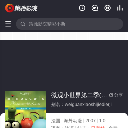






微观小世界第二季(全集)
分享

别名：weiguanxiaoshijiedierji
法国
海外动漫
2007
1.0