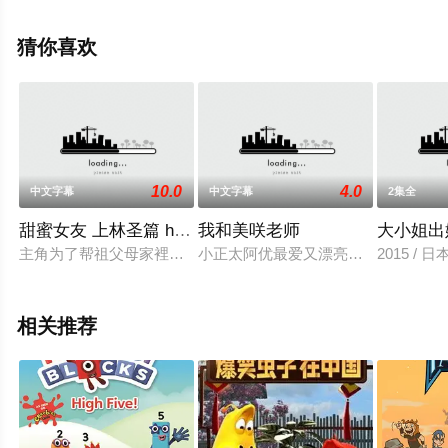
集就上策驰电影网，更多相关信息可移步至豆瓣动漫、电
视猫或剧情网等平台了解。
猜你喜欢
10.0
4.0
中文字幕
中文字幕
2集全
甜蜜女友 上林圣篇 h_402mjad147
我和美咲老师
大小姐出
主角为了帮祖父母家裡铲雪、于是就搬去和他们住、在那他遇到了
小正太阿优最爱又漂亮奶又大的女教
2015 / 日
相关推荐