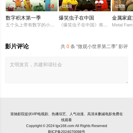
2.0
3.0
完结
已完结
已完结
数字积木第一季
爆笑虫子在中国
金属家庭
五个头上带有数字的小盒子，通过一系列生动的故事，给孩子们
《爆笑虫子在中国》将展开一段全新的
Metal Famil
影片评论
共
0
条 “微观小世界第二季” 影评
策驰影院
提供VIP电视剧、热播综艺、人气动漫、高清未删减电影免费在
线观看
Copyright © 2024 tgx168.com All Rights Reserved
新ICP备2024070098号