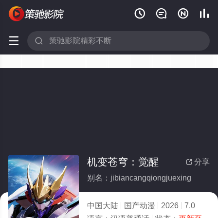






机变苍穹：觉醒
分享

别名：jibiancangqiongjuexing
中国大陆
国产动漫
2026
7.0