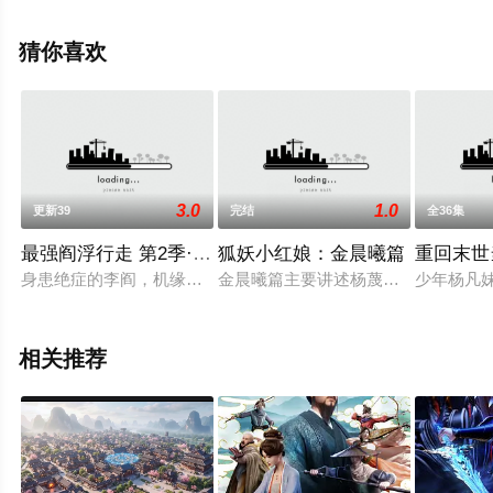
息可移步至豆瓣动漫、电视猫或剧情网等平台了解。
猜你喜欢
3.0
1.0
更新39
完结
全36集
最强阎浮行走 第2季·动态漫
狐妖小红娘：金晨曦篇
重回末世
身患绝症的李阎，机缘巧合之下进入光怪陆离的阎浮世界，凭借
金晨曦篇主要讲述杨蔑和翠玉鸣鸾的
少年杨凡
相关推荐