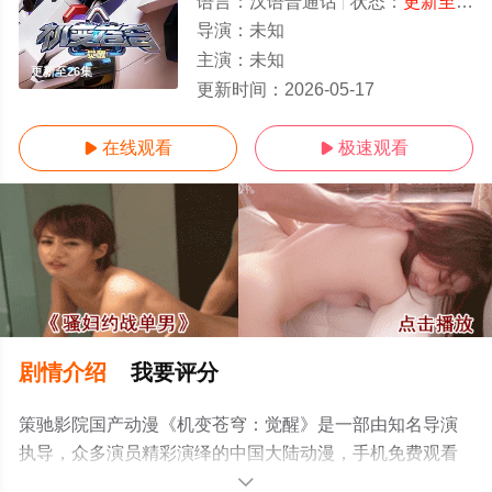
语言：
汉语普通话
状态：
更新至26集
导演：
未知
主演：
未知
更新至26集
更新时间：
2026-05-17
在线观看
极速观看


剧情介绍
我要评分
策驰影院国产动漫《机变苍穹：觉醒》是一部由知名导演
执导，众多演员精彩演绎的中国大陆动漫，手机免费观看
高清无删减完整版动漫全集就上策驰电影网，更多相关信
