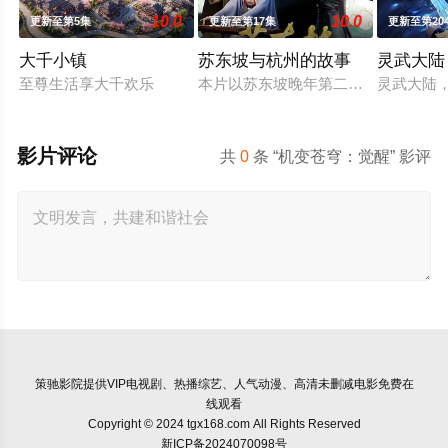
10.0
10.0
更新至第5集
更新至第17集
更新至第20
大千小镇
苏东坡与杭州的故事
灵武大陆
至尊生活享大千欢乐
本片以苏东坡晚年第二次赴任杭州，
灵武大陆
影片评论
共
0
条 “机变苍穹：觉醒” 影评
策驰影院
提供VIP电视剧、热播综艺、人气动漫、高清未删减电影免费在
线观看
Copyright © 2024 tgx168.com All Rights Reserved
新ICP备2024070098号