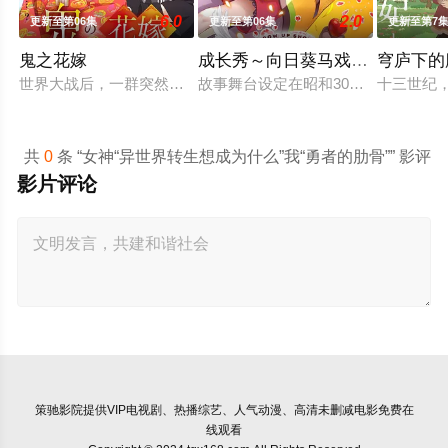
6.0
2.0
更新至第06集
更新至第06集
更新至第7
鬼之花嫁
成长秀～向日葵马戏团～
穹庐下的
世界大战后，一群突然现身的妖怪帮助日本复兴，他们由此站在了
故事舞台设定在昭和30年代左右的
十三世纪
共
0
条 “女神“异世界转生想成为什么”我“勇者的肋骨”” 影评
影片评论
策驰影院
提供VIP电视剧、热播综艺、人气动漫、高清未删减电影免费在
线观看