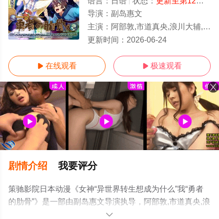
语言：
日语
状态：
更新至第12集
- 
导演：
副岛惠文
主演：
阿部敦,市道真央,浪川大辅,关俊彦,速水奖,阿澄佳奈,井口裕香,井上麻里奈,上田祐司,内田雄马,绪方惠美,冈本信彦,金田朋子,川澄绫子,竹达彩
更新至第12集
更新时间：
2026-06-24
在线观看
极速观看


剧情介绍
我要评分
策驰影院日本动漫《女神“异世界转生想成为什么”我“勇者
的肋骨”》是一部由副岛惠文导演执导，阿部敦,市道真央,浪
川大辅,关俊彦,速水奖,阿澄佳奈,井口裕香,井上麻里奈,上田
