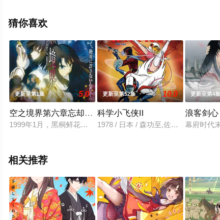
祐司,内田雄马,绪方惠美,冈本信彦,金田朋子,川澄绫子,竹达
彩奈,千叶繁,富永美伊奈,中井和哉,日笠阳子,桧山修之,平野
猜你喜欢
义和,藤寺美德,麦克斯韦·帕瓦尔,松本梨香,三木真一郎,村濑
步,尾形贵等演员精彩演绎的日本动漫，手机免费观看高清
无删减完整版动漫全集就上策驰电影网，更多相关信息可
移步至豆瓣动漫、电视猫或剧情网等平台了解。
5.0
10.0
更新至第1集
更新至第52集
更新至第4
空之境界第六章忘却录音
科学小飞侠II
浪客剑心
1999年1月，黑桐鲜花所就读的高级女子中学——礼园出现了
1978 / 日本 / 森功至,佐佐木功
幕府时代
相关推荐