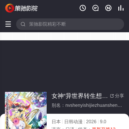






女神“异世界转生想成为什么”我“勇者的肋骨”
分享

别名：nvshenyishijiezhuanshengxiangchengweishimewoyongzhedeleigu
日本
日韩动漫
2026
9.0