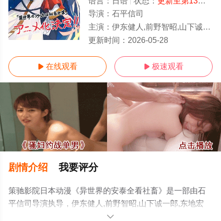
语言：
日语
状态：
更新至第13集
- 
导演：
石平信司
主演：
伊东健人,前野智昭,山下诚一郎,东地宏树,山口智广,镰仓有那,虎岛贵明,森崎温,兴津和幸,井泽诗织,小野友树
更新至第13集
更新时间：
2026-05-28
在线观看
极速观看


剧情介绍
我要评分
策驰影院日本动漫《异世界的安泰全看社畜》是一部由石
平信司导演执导，伊东健人,前野智昭,山下诚一郎,东地宏
树,山口智广,镰仓有那,虎岛贵明,森崎温,兴津和幸,井泽诗织,
