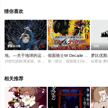
小野友树等演员精彩演绎的日本动漫，手机免费观看高清
无删减完整版动漫全集就上策驰电影网，更多相关信息可
猜你喜欢
移步至豆瓣动漫、电视猫或剧情网等平台了解。
1.0
7.0
更新至25集
已完结
完结
地。―关于地球的运动―
假面骑士W Decade MOVIE大战
梦比优斯
15世纪的欧洲某国。在跳级中被允许进入大学的神童拉法尔。
第一部分：假面骑士Decade ～完结
在爱迪·奥
相关推荐