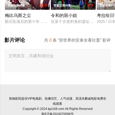
10.0
3.0
更新至第05集
更新至第06集
更新至第43
梅比乌斯之尘
令和的斑小姐
考拉绘日
陨石坠落后的第十年，由于巨大结晶释放出的神秘粒子“梅比乌斯
在某个古老村落的遗址深处，那一片禁
2025 / 日
影片评论
共
0
条 “异世界的安泰全看社畜” 影评
策驰影院
提供VIP电视剧、热播综艺、人气动漫、高清未删减电影免费在
线观看
Copyright © 2024 tgx168.com All Rights Reserved
新ICP备2024070098号