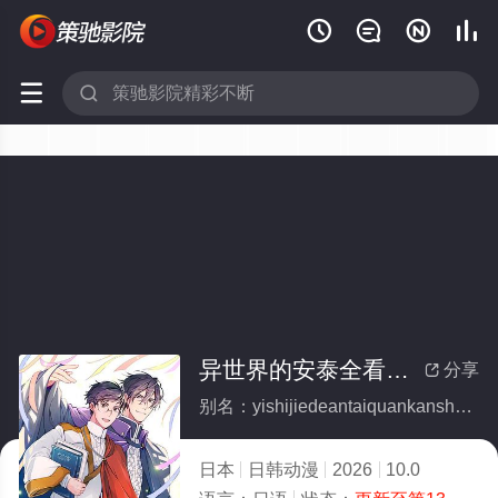






异世界的安泰全看社畜
分享

别名：yishijiedeantaiquankanshexu
日本
日韩动漫
2026
10.0