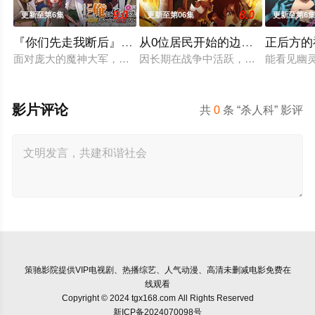
9.0
8.0
更新至第6集
更新至第06集
更新至第6
『你们先走我断后』，于是10年后我成为了传说
从0位居民开始的边境领主大人
正后方的
面对庞大的魔神大军，为了回避全灭危机，勒库对伙伴们说出「
因长期在战争中活跃，而被称为〝救国
能看见幽
影片评论
共
0
条 “杀人科” 影评
策驰影院
提供VIP电视剧、热播综艺、人气动漫、高清未删减电影免费在
线观看
Copyright © 2024 tgx168.com All Rights Reserved
新ICP备2024070098号