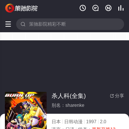






杀人科(全集)
分享

别名：sharenke
日本
日韩动漫
1997
2.0