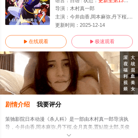
语言：
日语
状态：
更新至第13集
- 
导演：
木村真一郎
主演：
今井由香,岡本麻弥,丹下桜,金月真美,置鮎龍太郎,关俊彦,天野由梨,篠原恵美,若本规夫
1-13全集/大结局
更新时间：
2025-12-14
在线观看
极速观看


剧情介绍
我要评分
策驰影院日本动漫《杀人科》是一部由木村真一郎导演执
导，今井由香,岡本麻弥,丹下桜,金月真美,置鮎龍太郎,关俊
彦,天野由梨,篠原恵美,若本规夫等演员精彩演绎的日本动
