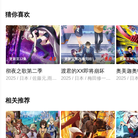
漫，大结局剧情已揭晓（1-13大全），手机免费观看高清
无删减完整版动漫全集就上策驰电影网，更多相关信息可
猜你喜欢
移步至豆瓣动漫、电视猫或剧情网等平台了解。
4.0
9.0
更新至12集
更新至第26集完结
更新至第28
彻夜之歌第二季
渡君的XX即将崩坏
奥美迦奥
2025 / 日本 / 佐藤元,雨宫天,花守由美里,户松遥,喜多村英梨
2025 / 日本 / 梅田修一朗,矢野优
2025 /
相关推荐