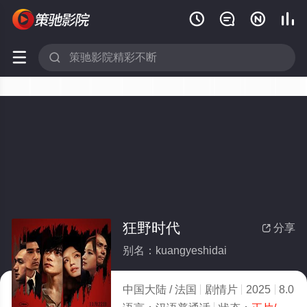






狂野时代
分享

别名：kuangyeshidai
中国大陆 / 法国
剧情片
2025
8.0