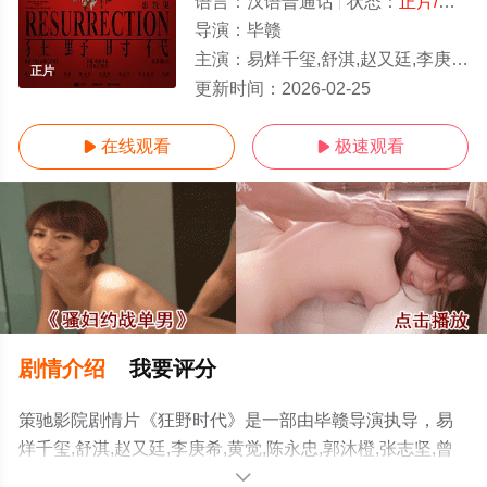
语言：
汉语普通话
状态：
正片/高清
导演：
毕赣
主演：
易烊千玺,舒淇,赵又廷,李庚希,黄觉,陈永忠,郭沐橙,张志坚,曾美慧孜,闫楠
正片
更新时间：
2026-02-25
在线观看
极速观看


剧情介绍
我要评分
策驰影院剧情片《狂野时代》是一部由毕赣导演执导，易
烊千玺,舒淇,赵又廷,李庚希,黄觉,陈永忠,郭沐橙,张志坚,曾
美慧孜,闫楠等演员精彩演绎的中国大陆 / 法国电影，手机
