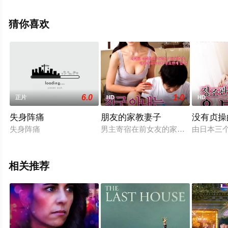
免费观看高清无删减完整版电影大全就上策驰电影网，更
多相关信息可移步至豆瓣电影、电视猫或剧情网等平台了
猜你喜欢
解。
6.0
1.0
正片
HD
HD
失身阵痛
朋友的家教妻子
没有贞操
失身阵痛
男主寄宿在前女友的家中，前女友跟
由日本三
相关推荐