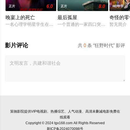
6.0
8.0
正片
正片
HD中字
晚宴上的死亡
最后孤屋
奇怪的零
一名心理学明星学生在一次教师派对上死亡后，安德莉亚·吉布斯
一个普通的一家四口突遭诡异变故，被
暂无简介
影片评论
共
0
条 “狂野时代” 影评
策驰影院
提供VIP电视剧、热播综艺、人气动漫、高清未删减电影免费在
线观看
Copyright © 2024 tgx168.com All Rights Reserved
新ICP备2024070098号