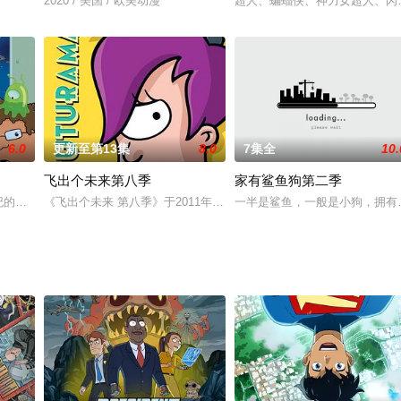
星王子星火和非常机车的兽人男孩一起对抗邪恶势力的精彩故事。在剧情中，少
2020 / 美国 / 欧美动漫
超人、蝙蝠侠、神力女超人、闪
6.0
更新至第13集
8.0
7集全
10.
飞出个未来第八季
家有鲨鱼狗第二季
干，富于冒险精神。他找到一张藏宝图，于是便和最好的朋友，八只脚的戈鲁
纪的年轻人在30世纪的冒险经历。Phillip Fry是一个纽约市的25岁的比萨饼
《飞出个未来 第八季》于2011年6月在频道首播，共13集。 Philip 
一半是鲨鱼，一般是小狗，拥有