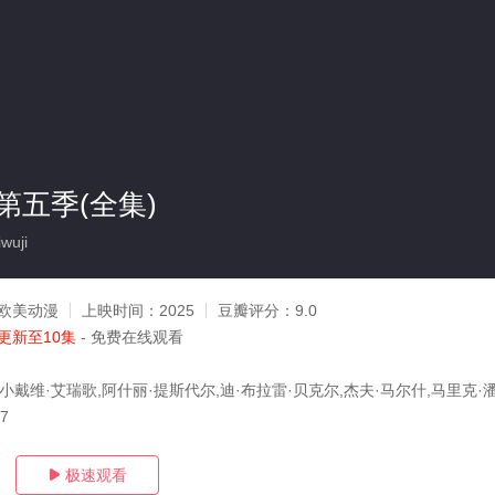
第五季(全集)
wuji
欧美动漫
上映时间：
2025
豆瓣评分：
9.0
更新至10集
- 免费在线观看
小戴维·艾瑞歌,阿什丽·提斯代尔,迪·布拉雷·贝克尔,杰夫·马尔什,马里克·
07
极速观看
