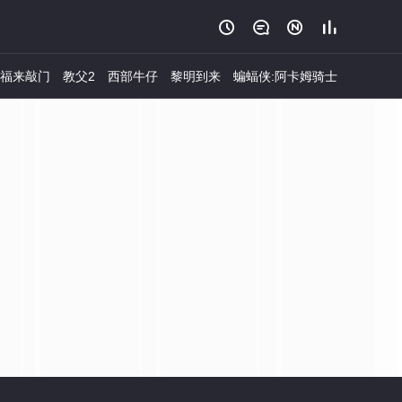




福来敲门
教父2
西部牛仔
黎明到来
蝙蝠侠:阿卡姆骑士