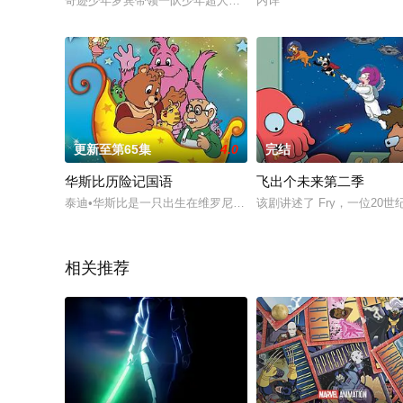
奇迹少年罗宾带领一队少年超人，黑渡鸦、机械大壮、会飞的外
内详
更新至第65集
4.0
完结
华斯比历险记国语
飞出个未来第二季
泰迪•华斯比是一只出生在维罗尼亚的小熊，他善良可爱，聪明能
该剧讲述了 Fry，一位20世
相关推荐