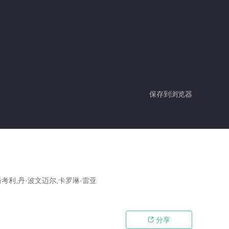
保存到浏览器
潘考利,丹·波文迈尔,卡罗琳·雷亚
分享
