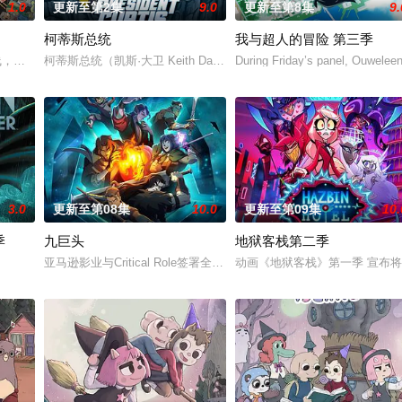
1.0
更新至第2集
9.0
更新至第8集
9.
柯蒂斯总统
我与超人的冒险 第三季
，从过去，到未来，而他们将在最脆弱的时间点遭遇袭击——如今，1990年
柯蒂斯总统（凯斯·大卫 Keith David 配音）及其古怪的幕僚
During Friday’s panel, Ouweleen
。
3.0
更新至第08集
10.0
更新至第09集
10.
季
九巨头
地狱客栈第二季
亚马逊影业与Critical Role签署全面电视和电影首映合作协议，《M
动画《地狱客栈》第一季 宣布将
立大功》的衍生剧。小砾和他的工程狗狗家族一起搬到附近的建筑师小湾，他