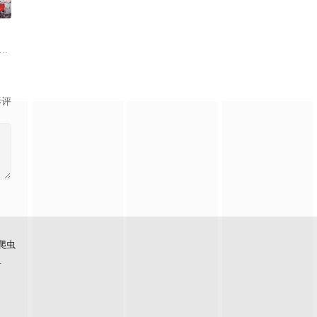
0
：夏令营辅导员是由受欢
夏令营。营地有许多奇怪的事件，如：夏令营辅导员是由受欢
rwater portal, Oscar learns that his retu
影评
爬虫
看