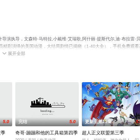
演执导，文森特·马特拉,小戴维·艾瑞歌,阿什丽·提斯代尔,迪·布拉雷·
等演员精彩演绎的美国动漫，大结局剧情已揭晓（1-40大全），手机免费观看
展开全部
移步至豆瓣动漫、电视猫或剧情网等平台了解。

5.0
完结
5.0
更新至第13集
5.
六季
奇哥·蹦蹦和他的工具箱第四季
超人正义联盟第三季