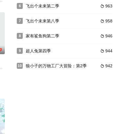
年泰坦队被游戏大师控制
电侠、鹰女、火星猎人和绿幻侠一共7名超级英雄组成有史以来地球上最为强大
飞出个未来第二季
963
6

飞出个未来第八季
958
7

家有鲨鱼狗第二季
946
8

0
超人兔第四季
944
9

狼小子的万物工厂大冒险：第2季
942
10

比起程前往神秘莫测的未
快递员，他的生活就是每天四处奔波，1
J. Fry是一名25岁的披萨店外卖小哥，生活庸庸碌碌、平平无奇。199
一颗宽广的心，并且肚子里装满了鱼条！鲨鱼狗和他的人类朋友迈克斯将踏上