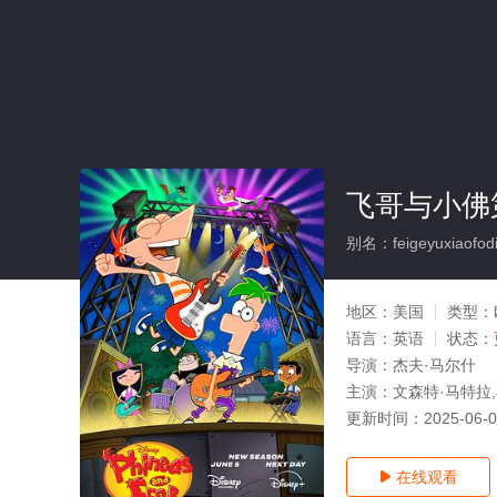
飞哥与小佛
别名：feigeyuxiaofodi
地区：
美国
类型：
语言：
英语
状态：
导演：
杰夫·马尔什
主演：
文森特·马特拉,
更新时间：
2025-06-
在线观看
