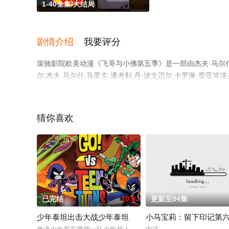
1-40全集/大结局
剧情介绍
我要评分
策驰影院欧美动漫《飞哥与小佛第五季》是一部由杰夫·马尔什导
尔,杰夫·马尔什,马里克·潘考利,丹·波文迈尔,卡罗琳·雷亚
清无删减完整版动漫全集就上策驰电影网，更多相关信息可
猜你喜欢
已完结
10.0
更新至04集
少年泰坦出击大战少年泰坦
小马宝莉：留下印记第