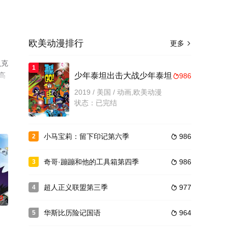
欧美动漫排行
更多

贝克
1
高
少年泰坦出击大战少年泰坦
986

2019 / 美国 / 动画,欧美动漫
状态：已完结
小马宝莉：留下印记第六季
986
2

奇哥·蹦蹦和他的工具箱第四季
986
3

超人正义联盟第三季
977
4

0
华斯比历险记国语
964
5
