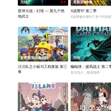
完结
5.0
更新至第8集
星球大战：幻境 — 第九个绝
X战警97 第二季
地武士
X战警被分散到了各个时间线
该剧延续《星球大战：幻境》的世界观，见证绝地武士崭新篇章
更新至第26集完结
1.0
完结
汪汪队之小砾与工程家族 第三
蝙蝠侠：披风战士 第二
季
暂无简介，敬请期待
《汪汪队之小砾与工程家族第2季》是著名儿童动画系列《汪汪队