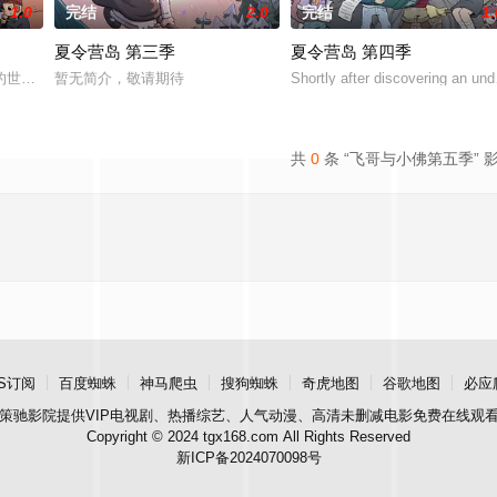
1.0
完结
2.0
完结
1.
夏令营岛 第三季
夏令营岛 第四季
奥斯卡，一头大象；和刺猬都在一个神奇的夏令营。营地有许多奇怪的事件，如
的世界，夏令营岛有两个最好的朋友奥斯卡，一头大象；和刺猬都在一个神奇的
暂无简介，敬请期待
Shortly after discovering an unde
共
0
条 “飞哥与小佛第五季” 
S订阅
百度蜘蛛
神马爬虫
搜狗蜘蛛
奇虎地图
谷歌地图
必应
策驰影院
提供VIP电视剧、热播综艺、人气动漫、高清未删减电影免费在线观
Copyright © 2024 tgx168.com All Rights Reserved
新ICP备2024070098号