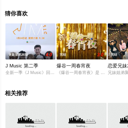
观看高清无删减完整版综艺节目就上策驰电影网，更多相
关信息可移步至豆瓣综艺、电视猫或剧情网等平台了解。
猜你喜欢
4.0
3.0
更新至第28期
完结
完结
J Music 第二季
爆谷一周春宵夜
恋爱兄妹2
全新一季《J Music》回归！本次回归不仅延续了潮流音乐的
《爆谷一周春宵夜》是 ViuTV 为
兄妹姐弟
相关推荐