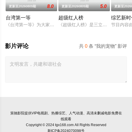
8.0
5.0
更新至20260809期
更新至20260809期
更新至2026
台湾第一等
超级红人榜
综艺新时
《台湾第一等》为大家发掘台湾的最新奇有趣,最出名及最有特色
《超级红人榜》是三立电视的歌唱选秀
节目内容
影片评论
共
0
条 “我的宠物” 影评
策驰影院
提供VIP电视剧、热播综艺、人气动漫、高清未删减电影免费在
线观看
Copyright © 2024 tgx168.com All Rights Reserved
新ICP备2024070098号