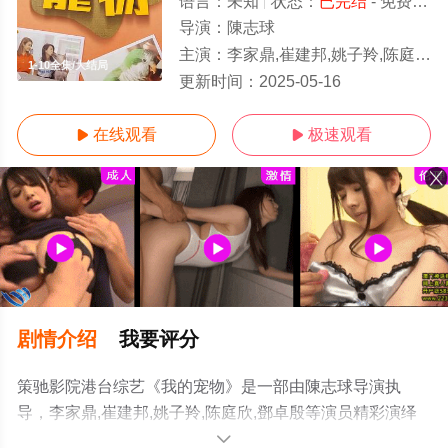
语言：
未知
状态：
已完结
- 免费在线观看
导演：
陳志球
主演：
李家鼎,崔建邦,姚子羚,陈庭欣,鄧卓殷
1-10全集/大结局
更新时间：
2025-05-16
在线观看
极速观看


剧情介绍
我要评分
策驰影院港台综艺《我的宠物》是一部由陳志球导演执
导，李家鼎,崔建邦,姚子羚,陈庭欣,鄧卓殷等演员精彩演绎
的香港综艺，大结局剧情已揭晓（1-10大全），手机免费
