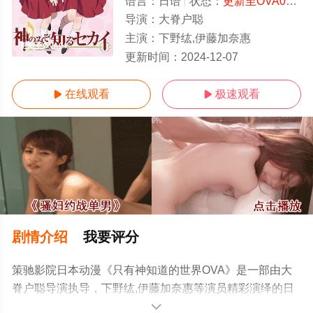
语言：
日语
状态：
更新至OVA04
- 
导演：
大脊户聪
主演：
下野纮,伊藤加奈惠
更新至OVA04
更新时间：
2024-12-07
在线观看
极速观看


剧情介绍
我要评分
策驰影院日本动漫《只有神知道的世界OVA》是一部由大
脊户聪导演执导，下野纮,伊藤加奈惠等演员精彩演绎的日
本动漫，手机免费观看高清无删减完整版动漫全集就上策
