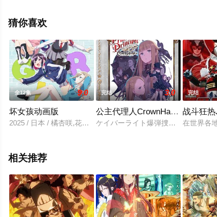
驰电影网，更多相关信息可移步至豆瓣动漫、电视猫或剧
情网等平台了解。
猜你喜欢
9.0
3.0
全12集
完结
完结
坏女孩动画版
公主代理人CrownHandlerSP
战斗狂热
2025 / 日本 / 橘杏咲,花宫初奈,松冈美里,花井美春,Lynn,前田佳织
ケイバーライト爆弾捜索のため、ビ
在世界各
相关推荐