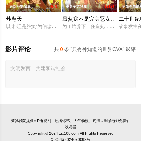
6.0
10.0
更新至第06集
更新至第05集
更新至第06
炒翻天
虽然我不是完美恶女～雏宫蝶鼠
二十世纪
以“料理是胜负”为信念、“中国菜霸王”秋山阶一郎的孙子秋山酱
为了培养下一任皇妃，从五大名门中召
故事发生
影片评论
共
0
条 “只有神知道的世界OVA” 影评
策驰影院
提供VIP电视剧、热播综艺、人气动漫、高清未删减电影免费在
线观看
Copyright © 2024 tgx168.com All Rights Reserved
新ICP备2024070098号