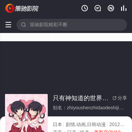






只有神知道的世界OVA
分享

别名：zhiyoushenzhidaodeshijieOVA
日本
剧情,动画,日韩动漫
2012
5.0