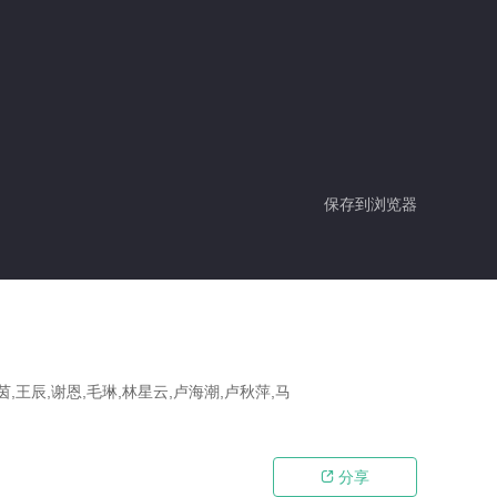
保存到浏览器
茵,王辰,谢恩,毛琳,林星云,卢海潮,卢秋萍,马
分享
