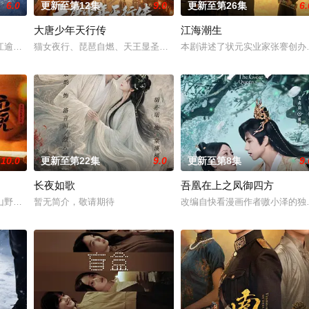
6.0
更新至第12集
9.0
更新至第26集
6.
大唐少年天行传
江海潮生
钞货币。根据党中央指示，高景波、徐邵梁、孙希光和黄鹰等人开始筹备建立冀
江逾白长大以后，林知夏忽然对他说：“江逾白，我喜欢你，哲学和生物学意义
猫女夜行、琵琶自燃、天王显圣、少年失踪......长安怪事扎堆？
本剧讲述了状元实业家张謇创办
10.0
更新至第22集
9.0
更新至第8集
9.
长夜如歌
吾凰在上之凤御四方
业挑战与境外竞争，通过创新实践实现本土设计理念突破的故事。
山野，两个孤独的人因机缘巧合相遇。一人背负过往伤痕，避世居于深山；一人
暂无简介，敬请期待
改编自快看漫画作者嗷小泽的独