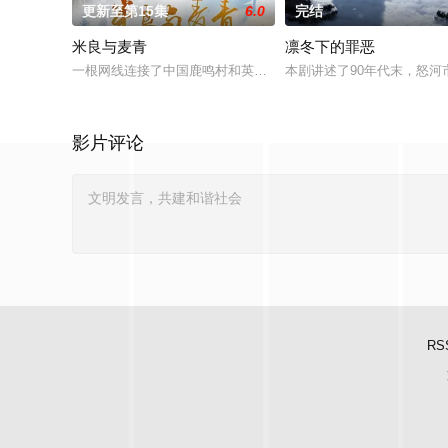
更新至第15集
6.0
完结
米良与麦青
凛冬下的罪恶
一根网线连接了中国鹿鸣村和英国牛津，麦香通过视频向米良宣
本剧讲述了90年代末，怒
影片评论
RS