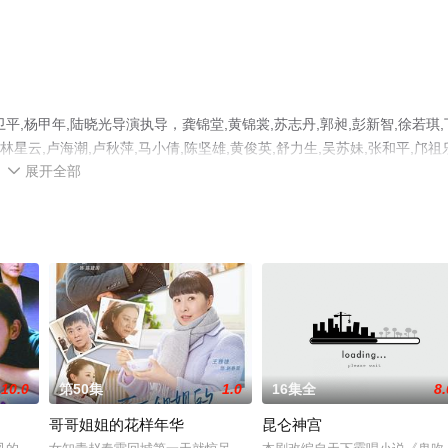
,杨甲年,陆晓光导演执导，龚锦堂,黄锦裳,苏志丹,郭昶,彭新智,徐若琪,
,林星云,卢海潮,卢秋萍,马小倩,陈坚雄,黄俊英,舒力生,吴苏妹,张和平,邝祖
展开全部
结局剧情已揭晓（全251集），手机免费观看高清无删减完整版电视剧全集

或剧情网等平台了解。
10.0
第50集
1.0
16集全
8.
哥哥姐姐的花样年华
昆仑神宫