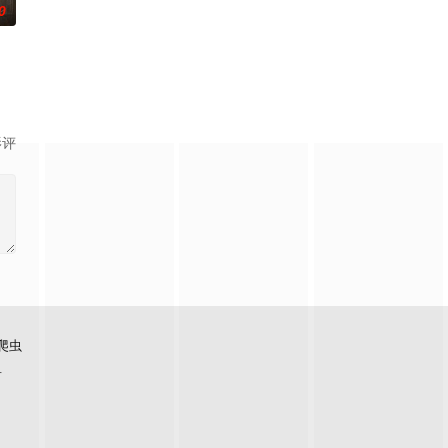
0
症，从此走上虐心旅途。
刑侦手段，接连破获数起重案要案的艰难过程。案件设计采
复仇的受害者；临终前与遗憾和解的“无用之人”；共享同一具躯体的人格“刮刮乐
影评
爬虫
看