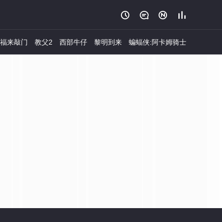




福来敲门
教父2
西部牛仔
黎明到来
蝙蝠侠:阿卡姆骑士