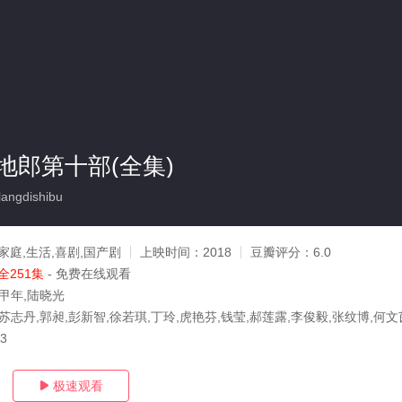
地郎第十部(全集)
angdishibu
家庭,生活,喜剧,国产剧
上映时间：
2018
豆瓣评分：
6.0
全251集
- 免费在线观看
杨甲年,陆晓光
苏志丹,郭昶,彭新智,徐若琪,丁玲,虎艳芬,钱莹,郝莲露,李俊毅,张纹博,何文
03
极速观看
