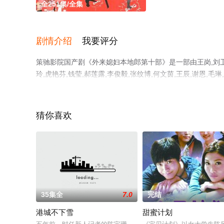
全251集/全集
剧情介绍
我要评分
策驰影院国产剧《外来媳妇本地郎第十部》是一部由王岗,刘卫平
玲,虎艳芬,钱莹,郝莲露,李俊毅,张纹博,何文茵,王辰,谢恩,毛琳
刘涛,周小镔,黄慧颐,潘结等演员精彩演绎的大陆电视剧，大
上策驰电影网，更多相关信息可移步至豆瓣电视剧、电视猫
猜你喜欢
35集全
7.0
完结
港城不下雪
甜蜜计划