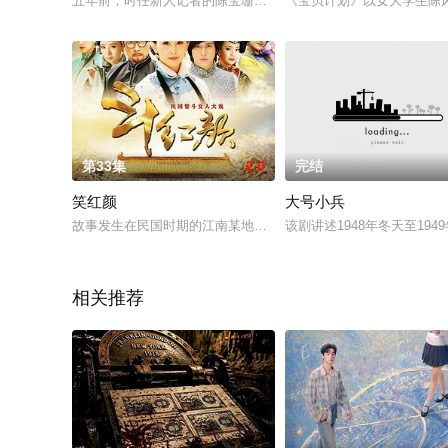
五年前，时任新人记者的陈宝珊因机缘巧合在初雪那天认识了金融才俊
《宝贝计划》以女大学生陈
第33集
2.0
完结
笑红颜
大号小兵
故事发生在民国时期的江南某地。苏宅是本地首屈一指的富户，苏
该剧讲述1948年冬天至1
相关推荐