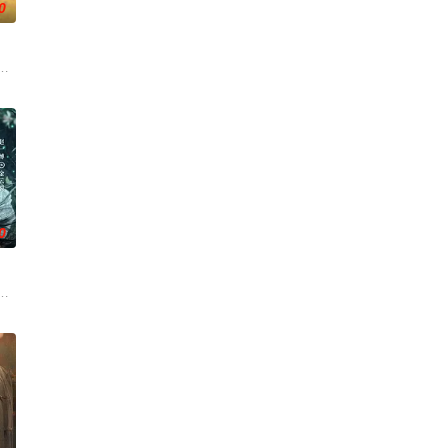
0
南银行，手艺人张宝田
上的喜欢。”那个夜晚，他脸颊微热，还听见自己加速的心跳
少年神探慕天行携竹马神探社成员横扫诡事，从市井少年到长安神探，四人并肩踏平
大生企业，实业报国的故事。甲午战争后，国家蒙羞，张謇虽高中状元，却渴
0
心怀迷茫，于旅途中误入这片山林。在四季流转，山风鸟鸣的
家连载漫画《吾凰在上》。 现代少女奚圆（姜贞羽 饰）因意外踏入玄机界，