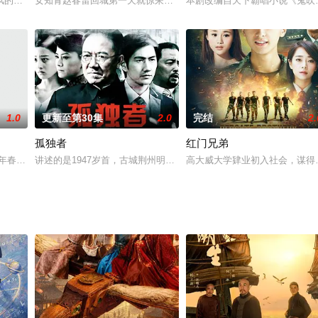
陆子恒， 两人相知相恋 ，可就在举办婚礼的当天， 陆子恒却车祸身亡.....
风的婚姻生活为主线，讲述了她在生孩子问题上与丈夫和婆婆拉锯战的故事，矛盾
女知青赵春雷回城第一天就惊呆了，父亲突然去世，素未谋面的继母
本剧改编自天下霸唱小说《鬼吹
1.0
更新至第30集
2.0
完结
2.
孤独者
红门兄弟
老爷（刘松仁 饰）娶有四个太太，自从五太太梓桃（胡静 饰）进门后，妻妾
949年春天，随着淮海战役的展开，解放军对阎锡山盘踞的太原古城采取了长达5
讲述的是1947岁首，古城荆州明代“玉观音佛首”面世的动静，让由
高大威大学肄业初入社会，谋得快