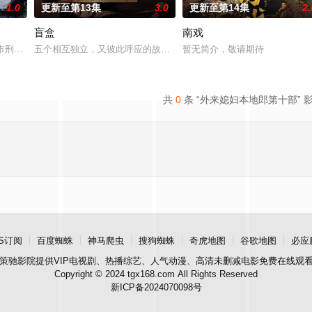
1.0
更新至第13集
3.0
更新至第14集
2.
盲盒
南戏
告：婚不结了。鹿鸣村开了锅，村民大骂麦香是叛徒。麦香是婚前体检查出不孕
河市刑侦支队在无普及监控、无DNA鉴定技术的支持下，通过摸排、勘查等传统
五个相互独立，又彼此呼应的故事——用一场精心策划的“夏令营”完成
暂无简介，敬请期待
共
0
条 “外来媳妇本地郎第十部” 
S订阅
百度蜘蛛
神马爬虫
搜狗蜘蛛
奇虎地图
谷歌地图
必应
策驰影院
提供VIP电视剧、热播综艺、人气动漫、高清未删减电影免费在线观
Copyright © 2024 tgx168.com All Rights Reserved
新ICP备2024070098号