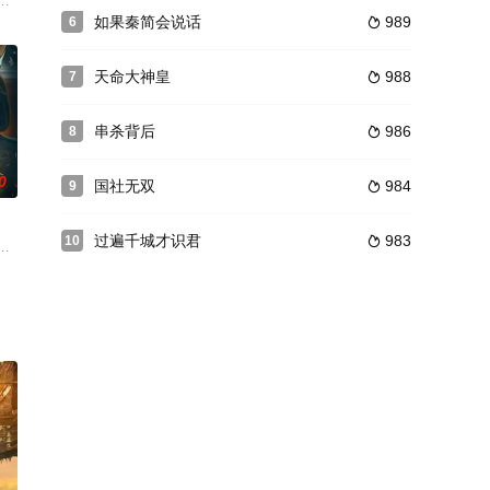
.陈宝珊带
最终因为家庭成员间的相互理解得以消除...……
刘凤英带着三个孩子成了家里的新主人。
灯之昆仑神宫》，主要围绕着“格萨尔王”中传说的魔国冰川水晶尸展开。 香港
如果秦简会说话
989
6

天命大神皇
988
7

串杀背后
986
8

0
国社无双
984
9

过遍千城才识君
983
10

儿女成群的苏府发生了
个多月的围困，侦察连小帮勺“号子”随队开赴东山深
李幼斌饰演的省立科学尝试馆荆州考古所副所长李清源打动不已。这象征着他艰苦
递员一职，一次在孙凯瑞的激将下，赌输了客户夏雪的商品，从而被迫成为夏雪的