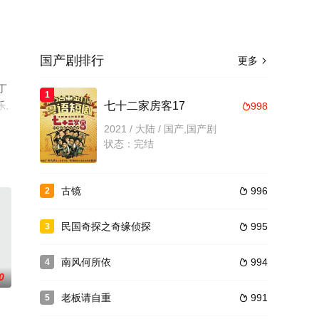
国产剧排行
更多

丁
1
乐,
七十二家房客17
998

就
2021 / 大陆 / 国产,国产剧
状态：完结
古镜
996
2

民国奇探之奇缘侦探
995
3

南风何所依
994
4

0
老板请自重
991
5
