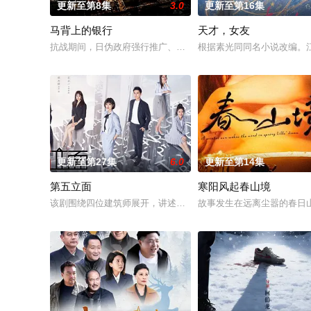
更新至第8集
3.0
更新至第16集
马背上的银行
天才，女友
抗战期间，日伪政府强行推广、使用由“中国准备银行”发行的伪
根据素光同同名小说改编。
更新至第27集
6.0
更新至第14集
第五立面
寒阳风起春山境
该剧围绕四位建筑师展开，讲述了他们在中意合作项目中面对专
故事发生在远离尘嚣的春日