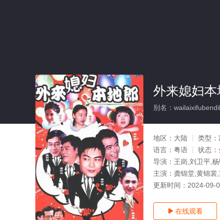
外来媳妇本
别名：wailaixifubendil
地区：
大陆
类型：
语言：
粤语
状态：
导演：
王岗,刘卫平,
主演：
龚锦堂,黄锦裳,
更新时间：
2024-09-
在线观看
