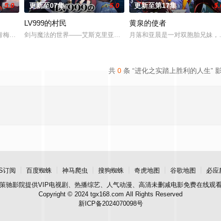
5.0
更新至07集
5.0
更新至第17集
5.
LV999的村民
黄泉的使者
时不幸被团伙成员发现，击晕后喂了神奇的药水，工藤新一变回了小孩！新一找
青梅竹马的挚友拼命寻找失踪少女的故事。本剧集围绕着平凡的中学生平太郎和
剑与魔法的世界——艾斯克里亚。在这个世界里，人们生来就背负着
月落和亚晨是一对双胞胎兄妹，
共
0
条 “进化之实踏上胜利的人生” 
S订阅
百度蜘蛛
神马爬虫
搜狗蜘蛛
奇虎地图
谷歌地图
必应
策驰影院
提供VIP电视剧、热播综艺、人气动漫、高清未删减电影免费在线观
Copyright © 2024 tgx168.com All Rights Reserved
新ICP备2024070098号