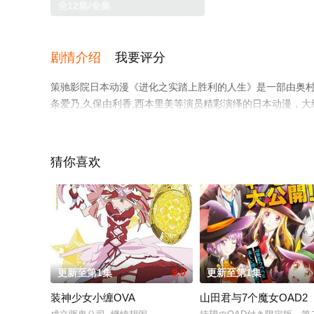
全12集/全集
剧情介绍
我要评分
策驰影院日本动漫《进化之实踏上胜利的人生》是一部由奥村吉
条爱乃,久保由利香,西本里美等演员精彩演绎的日本动漫，
策驰电影网，更多相关信息可移步至豆瓣动漫、电视猫或剧
猜你喜欢
更新至第1集
9.0
更新至第1集
装神少女小缠OVA
山田君与7个魔女OAD2