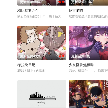
更新至第05集
10.0
更新至第06集
梅比乌斯之尘
尼古喵喵
陨石坠落后的第十年，由于巨大结晶释放出的神秘粒子“梅比乌斯之
尼古喵喵是只超爱抽烟的废
更新至第43集
6.0
更新至第6集
考拉绘日记
少女怪兽焦糖味
2025 / 日本 / 内田彩
恋か、破壊か――。 原因