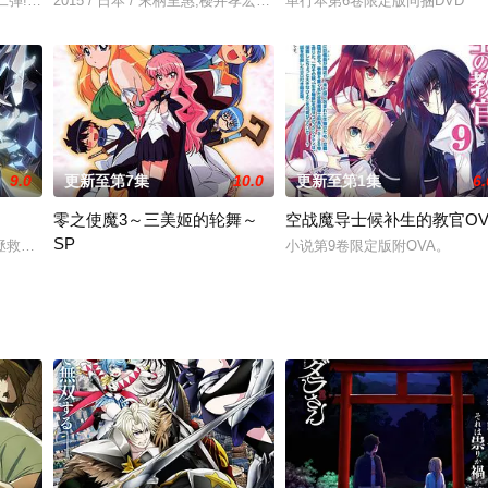
二弾! 部の存続をかけて、迎えた文化祭。 超クオリティの本格的ダンスシーン
2015 / 日本 / 末柄里惠,樱井孝宏,木村良平,铃木达央,岸尾大辅,
单行本第6卷限定版同捆DVD
9.0
更新至第7集
10.0
更新至第1集
6.
零之使魔3～三美姬的轮舞～
空战魔导士候补生的教官OV
SP
～ The changing heart ～真实的感情～ Flowe
救了EL潜行者的第2次志愿者联盟战已经过去两年。 曾经的战场——高达模
小说第9卷限定版附OVA。
关键字：“恋爱”、“冒险”、“主人样”和“使魔”。在异世界哈尔凯尼