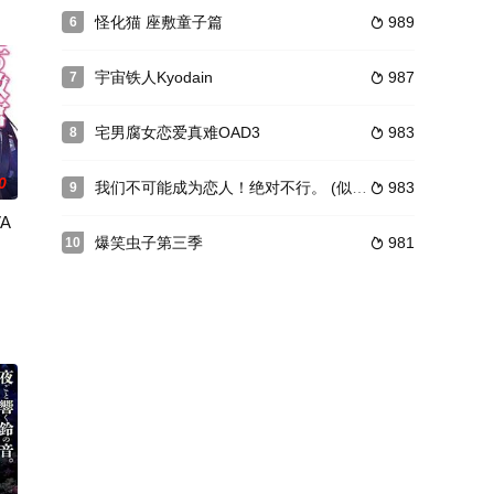
は必見です!
绿川光,梶裕贵,平川大辅,鸟海浩辅,小西克幸,近藤隆,森川智之,森久保祥太郎
怪化猫 座敷童子篇
989
6

宇宙铁人Kyodain
987
7

宅男腐女恋爱真难OAD3
983
8

0
我们不可能成为恋人！绝对不行。 (似乎可行？) ～NEXT SHINE！～
983
9

A
爆笑虫子第三季
981
10

型联网对战（GBN）在经过版本升级后，加入了感觉反馈
亚被当作“使魔”被召唤出来的高中生平贺才人卷入了一场满载这四种元素的幻想罗曼