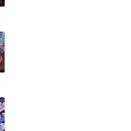
0
于生存范围受到限制
水，偶尔还会做出一些违法乱纪的事。 幸好她身边有贴心的
一片禁止入内的区域里，存在着被口口相传为“窥之生厄、亵之招祟”的“不可触
。然而，与其他防御职业相比，其性能缺乏灵活性，攻击性能过低，导致连等级
0
交流を避けて生きてきた彼女は、とある出会いでクラスのモ
。负责演唱片尾主题曲的二人歌谣组合“风轮”也会以声优的身份参加，成为本
获得墓中“宝物”之人便能获得先人的异能，全世界为获得宝物而疯狂。无往不利