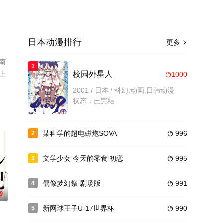
日本动漫排行
更多

南
1
上
校园外星人
1000

2001 / 日本 / 科幻,动画,日韩动漫
状态：已完结
某科学的超电磁炮SOVA
996
2

文学少女 今天的零食 初恋
995
3

偶像梦幻祭 剧场版
991
4

0
新网球王子U-17世界杯
990
5
