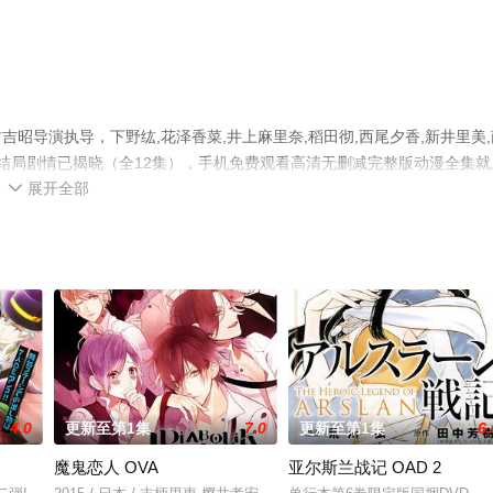
昭导演执导，下野纮,花泽香菜,井上麻里奈,稻田彻,西尾夕香,新井里美,
大结局剧情已揭晓（全12集），手机免费观看高清无删减完整版动漫全集就
展开全部
情网等平台了解。

4.0
更新至第1集
7.0
更新至第1集
6.
魔鬼恋人 OVA
亚尔斯兰战记 OAD 2