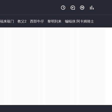




福来敲门
教父2
西部牛仔
黎明到来
蝙蝠侠:阿卡姆骑士