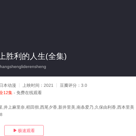
上胜利的人生(全集)
hangshengliderensheng
日本动漫
上映时间：
2021
豆瓣评分：
3.0
全12集
- 免费在线观看
菜,井上麻里奈,稻田彻,西尾夕香,新井里美,南条爱乃,久保由利香,西本里美
08
极速观看
