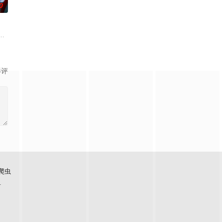
0
到了经常帮助他的阿笠博
两个好友燕和广志展开，三人被称为“小不点三人组”。平太
等级与既定使命。战士、格斗家、僧侣、魔法师、盗贼、商人、猎人、咒术师、
他们在一个与世隔绝的深山小村落里出生，被称为“分隔夜与昼的双子”。他们
影评
爬虫
看