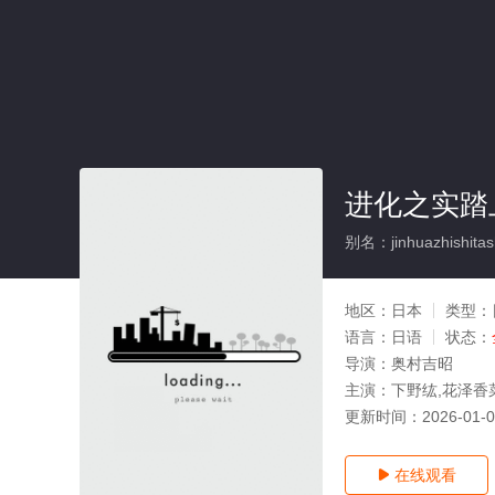
进化之实踏
别名：jinhuazhishitas
地区：
日本
类型：
语言：
日语
状态：
导演：
奥村吉昭
主演：
下野纮,花泽香
更新时间：
2026-01-
在线观看
