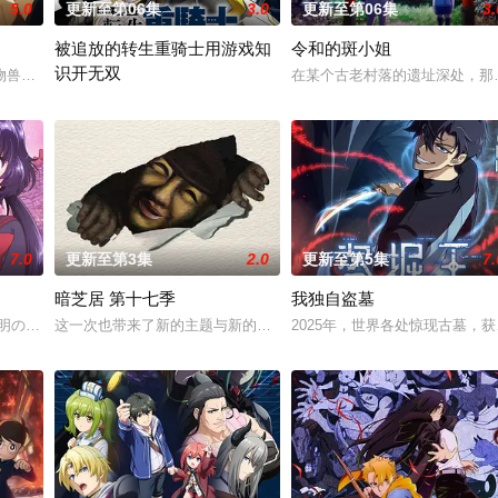
5.0
更新至第06集
3.0
更新至第06集
3.
被追放的转生重骑士用游戏知
令和的斑小姐
识开无双
尘”的影响，一部分孩子获得了名为“拉姆斯”的特殊能力。这些特殊能力者由
物兽人！ 因为缺乏伦理与卫生观念，不是把烟头往窗外乱丢，就是对人乱吐口
在某个古老村落的遗址深处，那
“重骑士”——那是一个以防御为主，吸引敌人攻击以保护队友的职业
7.0
更新至第3集
2.0
更新至第5集
7.
暗芝居 第十七季
我独自盗墓
不明の病に悩まされている女子高生・赤石黒絵（クロエ）。 不器用で人との
这一次也带来了新的主题与新的恐怖演出，充满了令人脊背发凉的故事
2025年，世界各处惊现古墓，