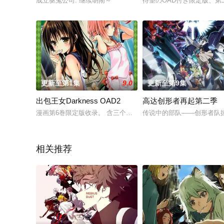
成立驱鬼公司. 继续胡闹～
待望のOAD付き限定版、第
更新至第1集
9.0
更新至第9集
出包王女Darkness OAD2
高达创形者再起第二季
漫画第6巻限定版收录。 含三个小部分： Nostalgia ～那个时候、那个场所
传说中的部队——创形者队拯
相关推荐